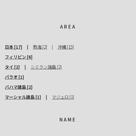
AREA
日本 [17]
熱海 [2]
沖縄 [15]
フィリピン [6]
タイ [2]
シミラン諸島 [2]
パラオ [1]
バハマ諸島 [2]
マーシャル諸島 [1]
マジュロ [1]
NAME