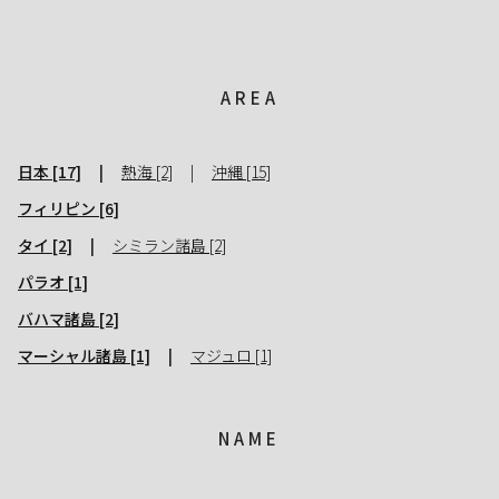
AREA
日本 [17]
熱海 [2]
沖縄 [15]
フィリピン [6]
タイ [2]
シミラン諸島 [2]
パラオ [1]
バハマ諸島 [2]
マーシャル諸島 [1]
マジュロ [1]
NAME